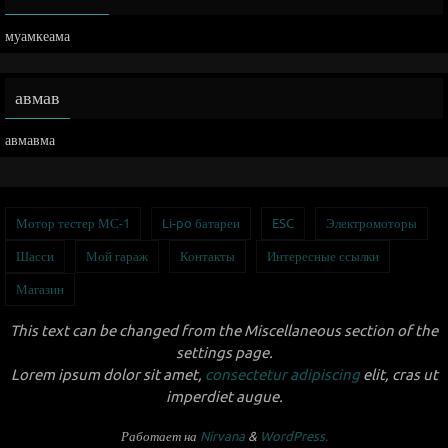
муамкеама
авмав
авмавма
Мотор тестер МС-1
Li-po батареи
ESC
Электромоторы
Шасси
Мой гараж
Контакты
Интересные ссылки
Магазин
This text can be changed from the Miscellaneous section of the
settings page.
Lorem ipsum
dolor sit amet,
consectetur adipiscing
elit, cras ut
imperdiet augue.
Работает на
Nirvana
&
WordPress.