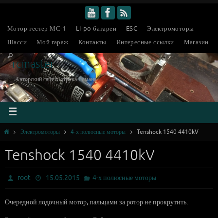
Мотор тестер МС-1
Li-po батареи
ESC
Электромоторы
Шасси
Мой гараж
Контакты
Интересные ссылки
Магазин
rcmaster
Авторский сайт Мотрука Романа
Электромоторы
4-х полюсные моторы
Tenshock 1540 4410kV
Tenshock 1540 4410kV
root
15.05.2015
4-х полюсные моторы
Очередной лодочный мотор, пальцами за ротор не прокрутить.