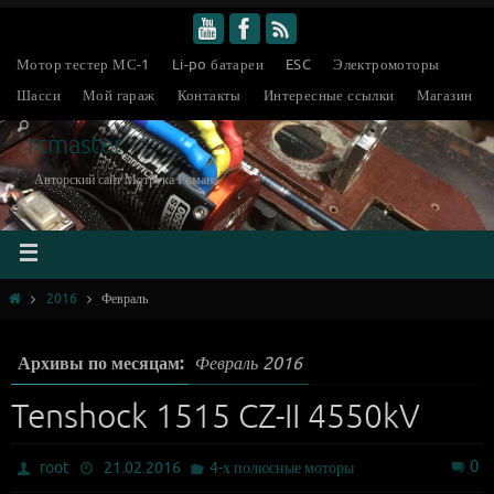
Мотор тестер МС-1
Li-po батареи
ESC
Электромоторы
Шасси
Мой гараж
Контакты
Интересные ссылки
Магазин
rcmaster
Авторский сайт Мотрука Романа
2016
Февраль
Архивы по месяцам:
Февраль 2016
Tenshock 1515 CZ-II 4550kV
0
root
21.02.2016
4-х полюсные моторы