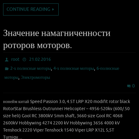
CONTINUE READING
Значение намагниченности
роторов моторов.
root
21.02.2016
,
,
2-х полюсные моторы
4-х полюсные моторы
6-полюсные
,
моторы
Электромоторы
0
нонейм китай Speed Passion 3.0, 4.5T LRP X20 modifit rotor black
RotorStar Brushless Outrunner Helicopter – 4956-520kv (600/.50
size heli) Gool RC 3800kV 5mm shaft, 3660 size Gool RC 4068
2600kV Hobbywing 4274 2200 kV Hobbywing 3656 4000 kV
Tenshock 2220 Viper Tenshock 1540 Viper LRP X12L 5,5T
Turnigy…