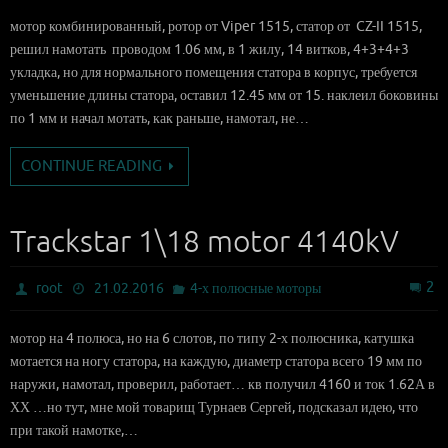
мотор комбинированный, ротор от Viper 1515, статор от CZ-II 1515,
решил намотать проводом 1.06 мм, в 1 жилу, 14 витков, 4+3+4+3
укладка, но для нормального помещения статора в корпус, требуется
уменьшение длины статора, оставил 12.45 мм от 15. наклеил боковины
по 1 мм и начал мотать, как раньше, намотал, не…
CONTINUE READING
Trackstar 1\18 motor 4140kV
2
root
21.02.2016
4-х полюсные моторы
мотор на 4 полюса, но на 6 слотов, по типу 2-х полюсника, катушка
мотается на ногу статора, на каждую, диаметр статора всего 19 мм по
наружи, намотал, проверил, работает… кв получил 4160 и ток 1.62А в
ХХ …но тут, мне мой товарищ Турнаев Сергей, подсказал идею, что
при такой намотке,…