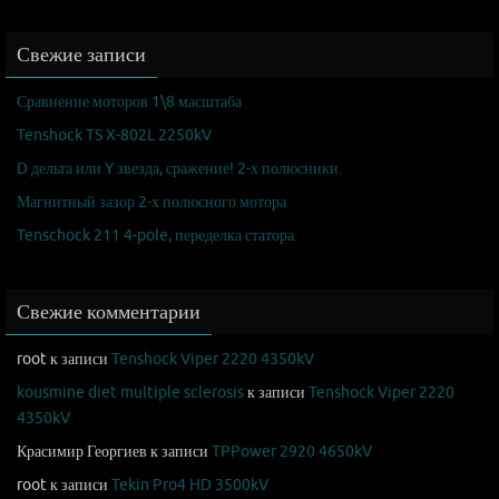
Свежие записи
Сравнение моторов 1\8 масштаба
Tenshock TS X-802L 2250kV
D дельта или Y звезда, сражение! 2-х полюсники.
Магнитный зазор 2-х полюсного мотора
Tenschock 211 4-pole, переделка статора.
Свежие комментарии
root
к записи
Tenshock Viper 2220 4350kV
kousmine diet multiple sclerosis
к записи
Tenshock Viper 2220
4350kV
Красимир Георгиев
к записи
TPPower 2920 4650kV
root
к записи
Tekin Pro4 HD 3500kV