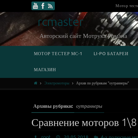
Мотор тест
rcmaster
Авторский сайт Мотрука Романа
МОТОР ТЕСТЕР МС-1
LI-PO БАТАРЕИ
МАГАЗИН
Электромоторы
Архив по рубрикам "оутраннеры"
Архивы рубрики:
оутраннеры
Сравнение моторов 1\8
root
20.05.2018
4-х полюсные мо