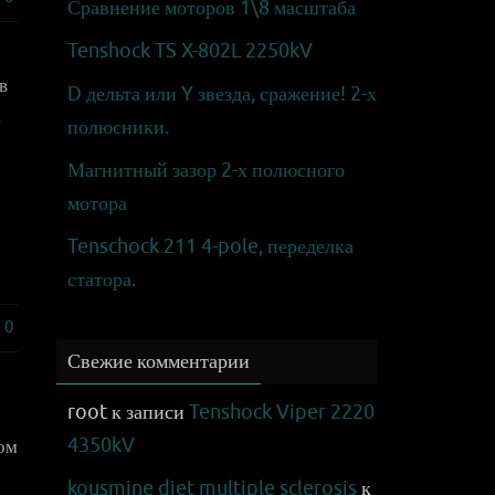
Сравнение моторов 1\8 масштаба
Tenshock TS X-802L 2250kV
в
D дельта или Y звезда, сражение! 2-х
…
полюсники.
Магнитный зазор 2-х полюсного
мотора
Tenschock 211 4-pole, переделка
статора.
0
Свежие комментарии
root
к записи
Tenshock Viper 2220
4350kV
том
kousmine diet multiple sclerosis
к