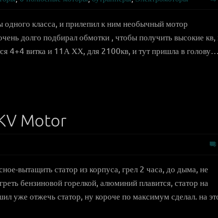
 одного класса, и прилепил к ним необычный мотор
очень долго подбирал обмотки , чтобы получить высокие кв, 
тся 4+4 витка и 11А ХХ, для 2100кв, и тут пришла в голову
KV Motor
ное-вытащить статор из корпуса, грел 2 часа, до дыма, не
греть бензиновой горелкой, алюминий плавится, статор на
шил уже отжечь статор, ну короче по максимум сделал. на э