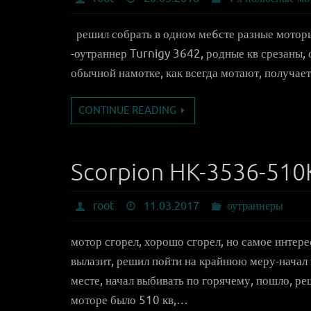
решил собрать в одном ме6сте разные моторы
-оутраннер Turnigy 3642, родные кв срезаны, 
обычной намотке, как всегда мотают, получае
CONTINUE READING
Scorpion HK-3536-510
root
11.03.2017
оутраннеры
мотор сгорел, хорошо сгорел, но самое интерес
вылазит, решил пойти на крайнюю меру-начал 
месте, начал выбивать по горячему, пошло, ре
моторе было 510 кв,…