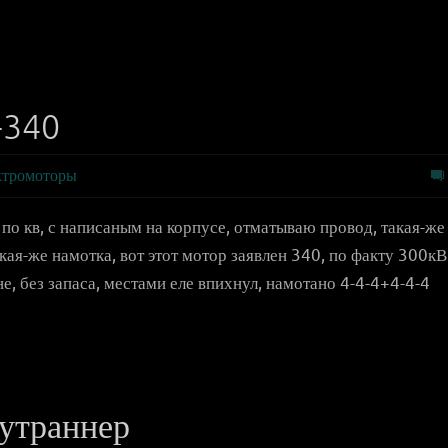
-340
ктромоторы
по кв, с написаным на корпусе, отматываю провод, такая-же
акая-же намотка, вот этот мотор заявлен 340, по факту 300кВ
е, без запаса, местами еле впихнул, намотано 4-4-4+4-4-4
утраннер