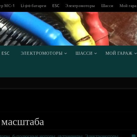
ер МС-1
Li-po батареи
ESC
Электромоторы
Шасси
Мой гар
ESC
ЭЛЕКТРОМОТОРЫ
ШАССИ
МОЙ ГАРАЖ
 масштаба
торы
,
6-полюсные моторы
,
оутраннеры
,
Электромоторы